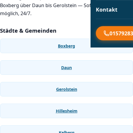
Boxberg über Daun bis Gerolstein — Soforteinsatz
Kontakt
möglich, 24/7.
Städte & Gemeinden
01579283
Boxberg
Daun
Gerolstein
Hillesheim
Kelberg