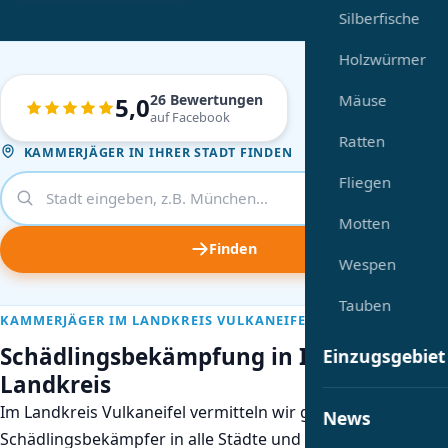
Silberfische
Holzwürmer
26 Bewertungen
Mäuse
5,0
auf Facebook
Ratten
KAMMERJÄGER IN IHRER STADT FINDEN
Fliegen
Motten
Finden
Wespen
Tauben
KAMMERJÄGER IM LANDKREIS VULKANEIFEL
Schädlingsbekämpfung in Ihrem
Einzugsgebiet
Landkreis
Im Landkreis Vulkaneifel vermitteln wir geprüfte
News
Schädlingsbekämpfer in alle Städte und Gemeinden. Von