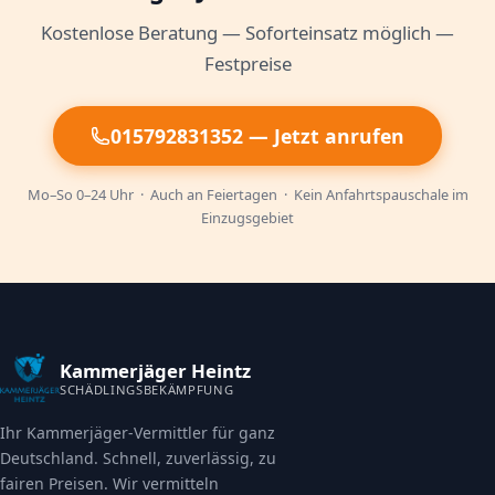
Kostenlose Beratung — Soforteinsatz möglich —
Festpreise
015792831352 — Jetzt anrufen
Mo–So 0–24 Uhr · Auch an Feiertagen · Kein Anfahrtspauschale im
Einzugsgebiet
Kammerjäger Heintz
SCHÄDLINGSBEKÄMPFUNG
Ihr Kammerjäger-Vermittler für ganz
Deutschland. Schnell, zuverlässig, zu
fairen Preisen. Wir vermitteln