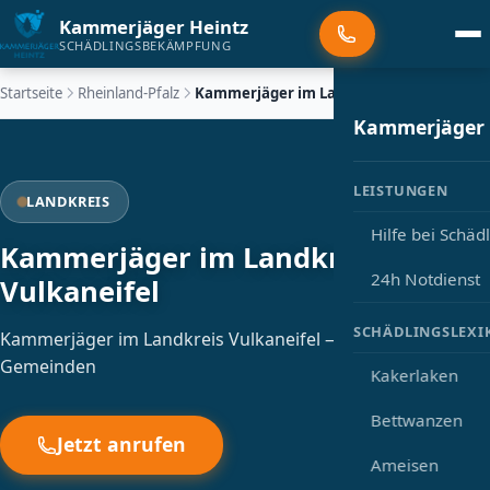
Kammerjäger Heintz
SCHÄDLINGSBEKÄMPFUNG
Startseite
Rheinland-Pfalz
Kammerjäger im Landkreis Vulkaneifel
Kammerjäger
LEISTUNGEN
LANDKREIS
Hilfe bei Schäd
Kammerjäger im Landkreis
24h Notdienst
Vulkaneifel
SCHÄDLINGSLEXI
Kammerjäger im Landkreis Vulkaneifel — alle Städte und
Gemeinden
Kakerlaken
Bettwanzen
Jetzt anrufen
Ameisen