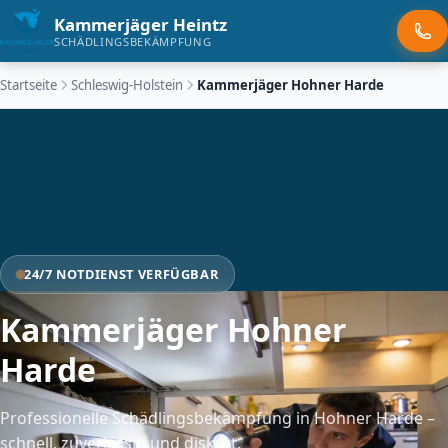
Kammerjäger Heintz
SCHÄDLINGSBEKÄMPFUNG
Startseite
Schleswig-Holstein
Kammerjäger Hohner Harde
24/7 NOTDIENST VERFÜGBAR
Kammerjäger Hohner
Harde
Professionelle Schädlingsbekämpfung in Hohner Harde –
schnell, zuverlässig und diskret.