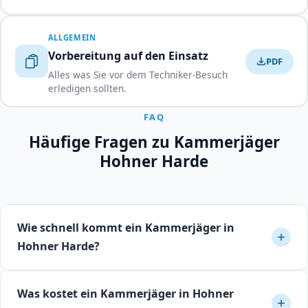
ALLGEMEIN
Vorbereitung auf den Einsatz
PDF
Alles was Sie vor dem Techniker-Besuch
erledigen sollten.
FAQ
Häufige Fragen zu Kammerjäger
Hohner Harde
Wie schnell kommt ein Kammerjäger in
Hohner Harde?
In Hohner Harde bieten Fachbetriebe in der Regel
Was kostet ein Kammerjäger in Hohner
Termine innerhalb von 24 bis 48 Stunden an. Bei