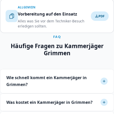
ALLGEMEIN
Vorbereitung auf den Einsatz
PDF
Alles was Sie vor dem Techniker-Besuch
erledigen sollten.
FAQ
Häufige Fragen zu Kammerjäger
Grimmen
Wie schnell kommt ein Kammerjäger in
Grimmen?
In Grimmen können Sie in den meisten Fällen mit einer
Was kostet ein Kammerjäger in Grimmen?
Reaktionszeit von 24 bis 48 Stunden rechnen. Bei
akutem Befall bieten viele Betriebe auch