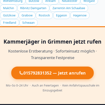
Wilhelmsburg
Bützow
Anklam
Neukloster
Wolgast
dem Einsatz über Kinder und Haustiere im Haushalt.
Fachmann kontaktieren.
Malchin
Ribnitz Damgarten
Zarrentin Am Schaalsee
Während der Behandlung sollten diese den Bereich
Gützkow
Grabow
Rostock
Eggesin
Hagenow
verlassen. Nach der Behandlung ist eine gründliche
Lüftung wichtig. Der Fachmann gibt Ihnen genaue
Friedland
Schwaan
Anweisungen zur Sicherheit.
Kammerjäger in Grimmen jetzt rufen
Kostenlose Erstberatung · Soforteinsatz möglich ·
Transparente Festpreise
015792831352 — Jetzt anrufen
Mo–So 0–24 Uhr · Auch an Feiertagen · Kein Anfahrtspauschale im
Einzugsgebiet