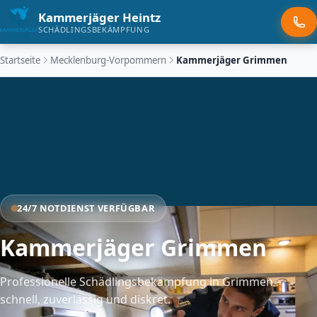
Kammerjäger Heintz
SCHÄDLINGSBEKÄMPFUNG
Startseite
Mecklenburg-Vorpommern
Kammerjäger Grimmen
24/7 NOTDIENST VERFÜGBAR
Kammerjäger Grimmen
Professionelle Schädlingsbekämpfung in Grimmen –
schnell, zuverlässig und diskret.