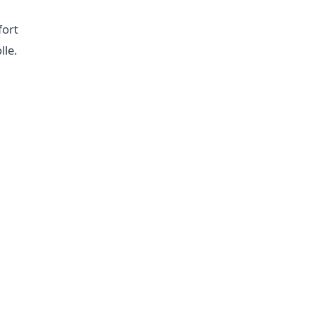
fort
lle.