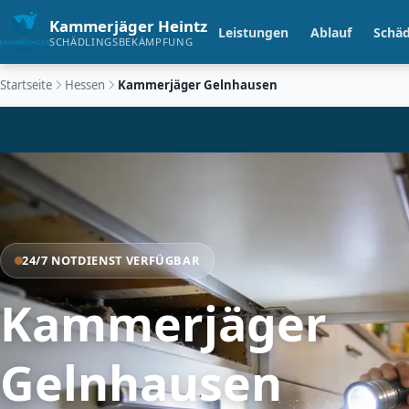
Kammerjäger Heintz
Leistungen
Ablauf
Schäd
SCHÄDLINGSBEKÄMPFUNG
Startseite
Hessen
Kammerjäger Gelnhausen
24/7 NOTDIENST VERFÜGBAR
Kammerjäger
Gelnhausen