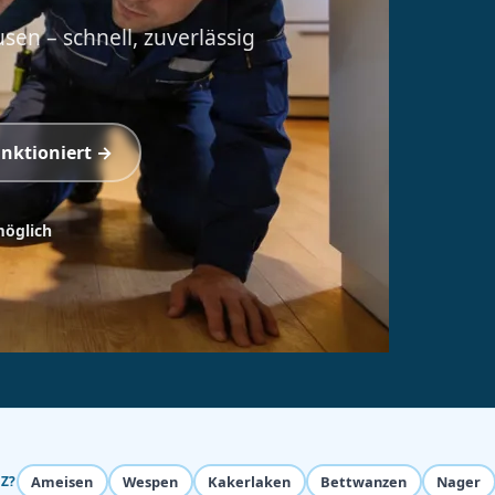
en – schnell, zuverlässig
unktioniert →
möglich
Ameisen
Wespen
Kakerlaken
Bettwanzen
Nager
Z?