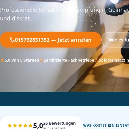
Professionelle Schädlingsbekämpfung in Gelnhaus
und diskret.
015792831352 — Jetzt anrufen
Wie es f
5,0 von 5 Sternen
Zertifizierte Fachbetriebe
Soforteinsatz 
26 Bewertungen
5,0
WAS KOSTET EIN EINSAT
auf Facebook