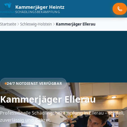
Kammerjäger Heintz
SCHÄDLINGSBEKÄMPFUNG
Startseite
Schleswig-Holstein
Kammerjäger Ellerau
24/7 NOTDIENST VERFÜGBAR
Kammerjäger Ellerau
Professionelle Schädlingsbekämpfung in Ellerau – schnell,
zuverlässig und diskret.