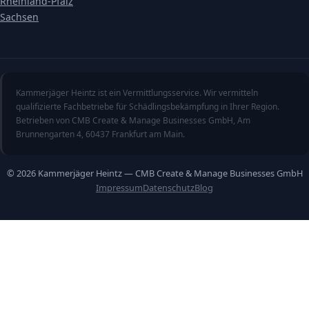
Rheinland-Pfalz
Sachsen
Kammerjäger Heintz ist ein Vermittlungsservice. Wir vermitteln
qualifizierte Fachbetriebe für Schädlingsbekämpfung in Ihrer Region.
Betrieben von CMB Create & Manage Businesses GmbH, Am
Brunnengarten 4, 60437 Frankfurt am Main.
© 2026 Kammerjäger Heintz — CMB Create & Manage Businesses GmbH
Impressum
Datenschutz
Blog