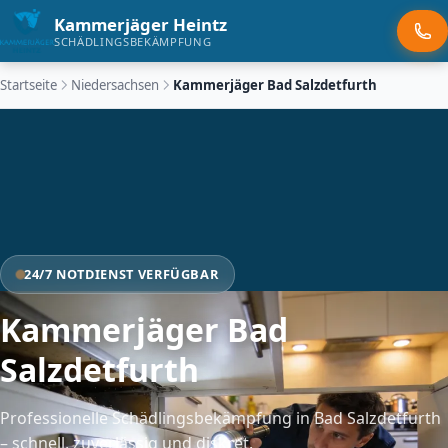
Kammerjäger Heintz
SCHÄDLINGSBEKÄMPFUNG
Startseite
Niedersachsen
Kammerjäger Bad Salzdetfurth
24/7 NOTDIENST VERFÜGBAR
Kammerjäger Bad
Salzdetfurth
Professionelle Schädlingsbekämpfung in Bad Salzdetfurth
– schnell, zuverlässig und diskret.