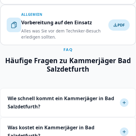
ALLGEMEIN
Vorbereitung auf den Einsatz
PDF
Alles was Sie vor dem Techniker-Besuch
erledigen sollten.
FAQ
Häufige Fragen zu Kammerjäger Bad
Salzdetfurth
Wie schnell kommt ein Kammerjäger in Bad
Salzdetfurth?
In Bad Salzdetfurth können zertifizierte Kammerjäger in
Was kostet ein Kammerjäger in Bad
der Regel innerhalb von 24 bis 48 Stunden einen Termin
Salzdetfurth?