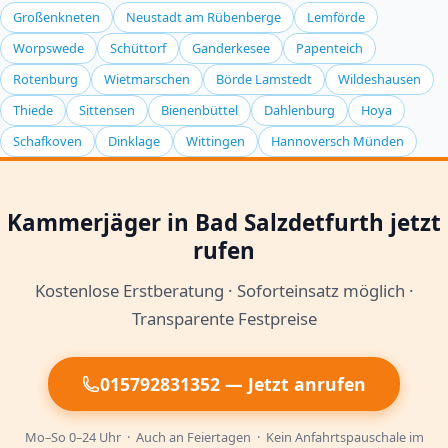
und sichere Methoden, die bei korrekter Anwendung für
Aktivität ist oft nachts am stärksten. Wenn Sie unsicher
Großenkneten
Neustadt am Rübenberge
Lemförde
Menschen und Haustiere unbedenklich sind. Der
sind, rufen Sie einen Fachmann zur Inspektion an.
Worpswede
Schüttorf
Ganderkesee
Papenteich
Techniker wird Sie vor der Behandlung ausführlich
Rotenburg
Wietmarschen
Börde Lamstedt
Wildeshausen
beraten und Schutzmaßnahmen erklären. Kinder und
Thiede
Sittensen
Bienenbüttel
Dahlenburg
Hoya
Haustiere sollten während und kurz nach der
Behandlung den Bereich verlassen. Informieren Sie den
Schafkoven
Dinklage
Wittingen
Hannoversch Münden
Kammerjäger über alle Bewohner, damit er die beste
Methode wählt.
Kammerjäger in Bad Salzdetfurth jetzt
rufen
Kostenlose Erstberatung · Soforteinsatz möglich ·
Transparente Festpreise
015792831352 — Jetzt anrufen
Mo–So 0–24 Uhr · Auch an Feiertagen · Kein Anfahrtspauschale im