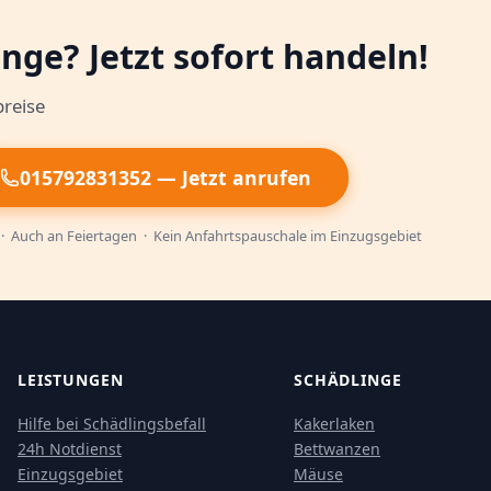
nge? Jetzt sofort handeln!
reise
015792831352 — Jetzt anrufen
 Auch an Feiertagen · Kein Anfahrtspauschale im Einzugsgebiet
LEISTUNGEN
SCHÄDLINGE
Hilfe bei Schädlingsbefall
Kakerlaken
24h Notdienst
Bettwanzen
Einzugsgebiet
Mäuse