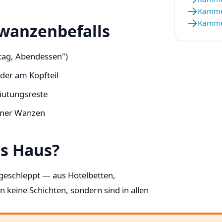
Kammer
Kamme
twanzenbefalls
ttag, Abendessen")
oder am Kopfteil
äutungsreste
ener Wanzen
s Haus?
geschleppt — aus Hotelbetten,
 keine Schichten, sondern sind in allen