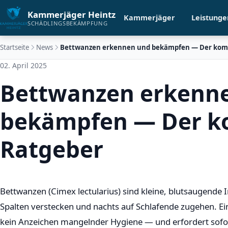
Kammerjäger Heintz
Kammerjäger
Leistunge
SCHÄDLINGSBEKÄMPFUNG
Startseite
News
Bettwanzen erkennen und bekämpfen — Der komp
02. April 2025
Bettwanzen erkenn
bekämpfen — Der k
Ratgeber
Bettwanzen (Cimex lectularius) sind kleine, blutsaugende I
Spalten verstecken und nachts auf Schlafende zugehen. E
kein Anzeichen mangelnder Hygiene — und erfordert sofort