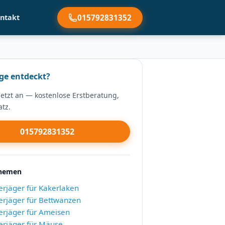
015792831352
ntakt
ge entdeckt?
jetzt an — kostenlose Erstberatung,
atz.
015792831352
Themen
jäger für Kakerlaken
jäger für Bettwanzen
rjäger für Ameisen
rjäger für Mäuse