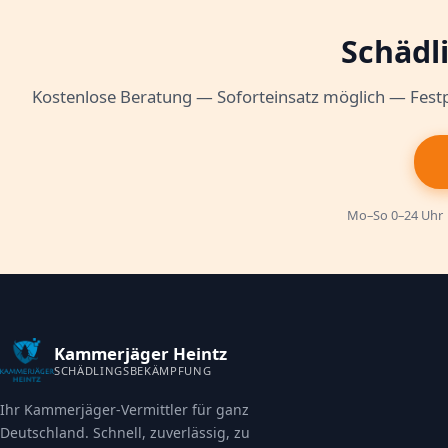
Schädli
Kostenlose Beratung — Soforteinsatz möglich — Festp
Mo–So 0–24 Uhr ·
Kammerjäger Heintz
SCHÄDLINGSBEKÄMPFUNG
Ihr Kammerjäger-Vermittler für ganz
Deutschland. Schnell, zuverlässig, zu