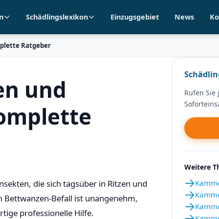
n
Schädlingslexikon
Einzugsgebiet
News
Ko
lette Ratgeber
Schädlin
en und
Rufen Sie 
Soforteins
omplette
Weitere 
nsekten, die sich tagsüber in Ritzen und
Kammer
Kammer
in Bettwanzen-Befall ist unangenehm,
Kamme
ige professionelle Hilfe.
Kamme